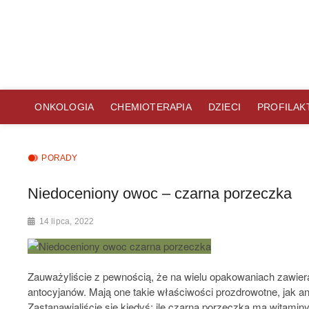
Skip
to
content
Cancer Prevention Pols
PORTAL INFORMACYJNY DZIAŁAJĄCY OD 2016 ROKU DLA OSÓ
ONKOLOGIA
CHEMIOTERAPIA
DZIECI
PROFILAK
PORADY
Niedoceniony owoc – czarna porzeczka
14 lipca, 2022
Zauważyliście z pewnością, że na wielu opakowaniach zawieraj
antocyjanów. Mają one takie właściwości prozdrowotne, jak 
Zastanawialiście się kiedyś: ile czarna porzeczka ma witamin