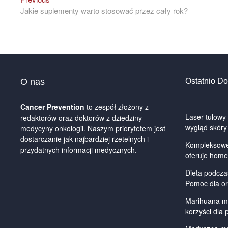
Nawigacja
post:
Jakie suplementy warto stosować przez cały rok?
wpisu
O nas
Ostatnio D
Cancer Prevention
to zespół złożony z
Laser tulowy
redaktorów oraz doktorów z dziedziny
wygląd skóry
medycyny onkologii. Naszym priorytetem jest
dostarczanie jak najbardziej rzetelnych i
Kompleksowe 
przydatnych informacji medycznych.
oferuje home
Dieta podcza
Pomoc dla o
Marihuana me
korzyści dla 