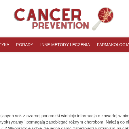
ka
B ZMAGAJĄCYCH SIĘ Z PROBLEMAMI ZDROWOTNYMI.
TYKA
PORADY
INNE METODY LECZENIA
FARMAKOLOGI
ących sok z czarnej porzeczki widnieje informacja o zawartej w nim
antyoksydanty i pomagają zapobiegać różnym chorobom. Należą do n
y C? Wyobraźcie sobie, że jedna garść zabezpiecza organizm na cały