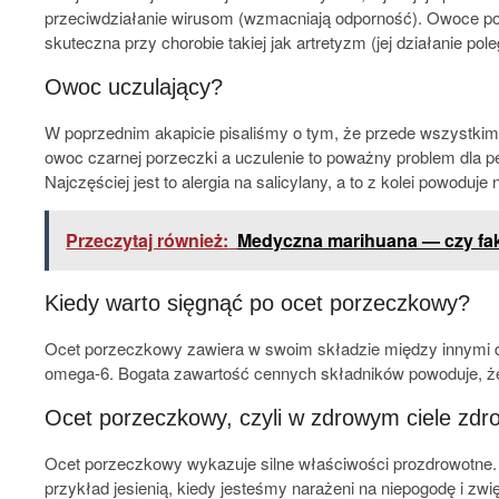
przeciwdziałanie wirusom (wzmacniają odporność). Owoce por
skuteczna przy chorobie takiej jak artretyzm (jej działanie po
Owoc uczulający?
W poprzednim akapicie pisaliśmy o tym, że przede wszystkim
owoc czarnej porzeczki a uczulenie to poważny problem dla p
Najczęściej jest to alergia na salicylany, a to z kolei powoduj
Przeczytaj również:
Medyczna marihuana — czy fa
Kiedy warto sięgnąć po ocet porzeczkowy?
Ocet porzeczkowy zawiera w swoim składzie między innymi du
omega-6. Bogata zawartość cennych składników powoduje, że p
Ocet porzeczkowy, czyli w zdrowym ciele zd
Ocet porzeczkowy wykazuje silne właściwości prozdrowotne. 
przykład jesienią, kiedy jesteśmy narażeni na niepogodę i z