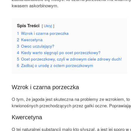
kwasem askorbinowym.
Spis Treści
Ukryj
1
Wzrok i czarna porzeczka
2
Kwercetyna
3
Owoc uczulający?
4
Kiedy warto sięgnąć po ocet porzeczkowy?
5
Ocet porzeczkowy, czyli w zdrowym ciele zdrowy duch!
6
Zadbaj o urodę z octem porzeczkowym
Wzrok i czarna porzeczka
O tym, że jagoda jest skuteczna na problemy ze wzrokiem, to
krwionośnych przechodzących przez gałki oczne. Poprawiając
Kwercetyna
O tej naturalnej substancji mało kto słyszał, a jest jej sporo