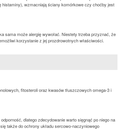
ję histaminy), wzmacniają ściany komórkowe czy choćby jest
ka sama może alergię wywołać. Niestety trzeba przyznać, że
emożliwi korzystanie z jej prozdrowotnych właściwości.
nolowych, fitosteroli oraz kwasów tłuszczowych omega-3 i
 odporność, dlatego zdecydowanie warto sięgnąć po niego na
ia się także do ochrony układu sercowo-naczyniowego