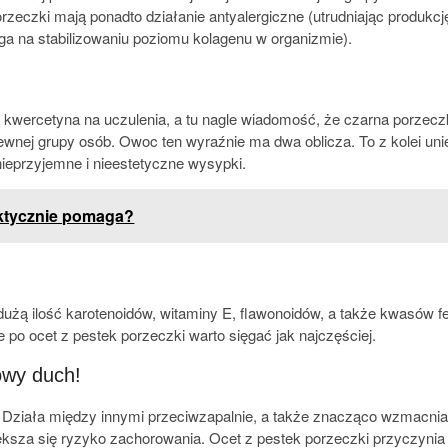
zeczki mają ponadto działanie antyalergiczne (utrudniając produkc
lega na stabilizowaniu poziomu kolagenu w organizmie).
 kwercetyna na uczulenia, a tu nagle wiadomość, że czarna porzecz
ewnej grupy osób. Owoc ten wyraźnie ma dwa oblicza. To z kolei uni
e nieprzyjemne i nieestetyczne wysypki.
ktycznie pomaga?
żą ilość karotenoidów, witaminy E, flawonoidów, a także kwasów fe
o ocet z pestek porzeczki warto sięgać jak najczęściej.
rowy duch!
Działa między innymi przeciwzapalnie, a także znacząco wzmacnia
większa się ryzyko zachorowania. Ocet z pestek porzeczki przyczyn