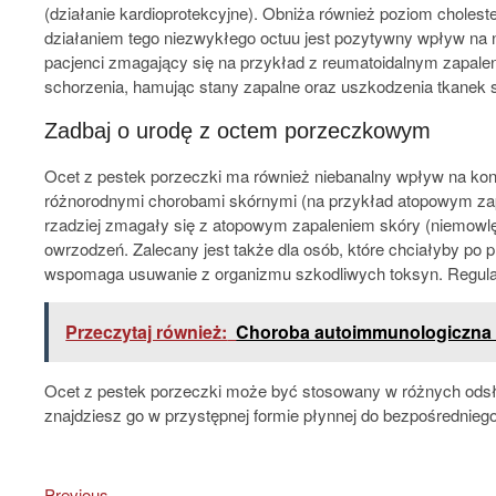
(działanie kardioprotekcyjne). Obniża również poziom chole
działaniem tego niezwykłego octuu jest pozytywny wpływ na 
pacjenci zmagający się na przykład z reumatoidalnym zapa
schorzenia, hamując stany zapalne oraz uszkodzenia tkanek
Zadbaj o urodę z octem porzeczkowym
Ocet z pestek porzeczki ma również niebanalny wpływ na kon
różnorodnymi chorobami skórnymi (na przykład atopowym zapa
rzadziej zmagały się z atopowym zapaleniem skóry (niemowlęt
owrzodzeń. Zalecany jest także dla osób, które chciałyby po 
wspomaga usuwanie z organizmu szkodliwych toksyn. Regular
Przeczytaj również:
Choroba autoimmunologiczna - 
Ocet z pestek porzeczki może być stosowany w różnych odsło
znajdziesz go w przystępnej formie płynnej do bezpośredniego
Previous
Previous