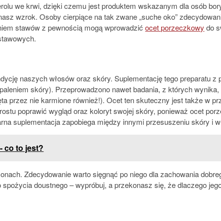
sterolu we krwi, dzięki czemu jest produktem wskazanym dla osób b
nasz wzrok. Osoby cierpiące na tak zwane „suche oko” zdecydowan
leniem stawów z pewnością mogą wprowadzić
ocet porzeczkowy
do s
 stawowych.
dycję naszych włosów oraz skóry. Suplementację tego preparatu z 
leniem skóry). Przeprowadzono nawet badania, z których wynika, ż
a przez nie karmione również!). Ocet ten skuteczny jest także w p
prostu poprawić wygląd oraz koloryt swojej skóry, ponieważ ocet por
na suplementacja zapobiega między innymi przesuszeniu skóry i wł
co to jest?
nach. Zdecydowanie warto sięgnąć po niego dla zachowania dobreg
 spożycia doustnego – wypróbuj, a przekonasz się, że dlaczego jego