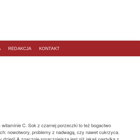
A
REDAKCJA
KONTAKT
 witaminie C. Sok z czarnej porzeczki to też bogactwo
ich: nowotwory, problemy z nadwagą, czy nawet cukrzyca.
 dzień! A znacznie smaczniejsza jest niż jakaś pastylka z