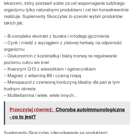
lekarzem, który postawił sobie za cel wspomaganie ludzkiego
organizmu tylko naturalnymi produktami i cel ten konsekwentnie
realizuje. Suplementy Skoczylas to szeroki wybór produktów
takich jak:
– B-compleks ekstrakt z buraka i młodego jęczmienia
– Cynk i miedź z wyciągiem z zielonej herbaty na odporność
organizmu
– Glukonormin z kozieradką i białą morwą na regulowanie
poziomu cukru we krwi
– Koenzym Q10 z wiesiołkiem i ogórecznikiem
– Magnez z witaminą B6 i czarną rzepą
– Menopauzol z czerwoną koniczyną idealny dla pań w tym
trudnym okresie
– Multiwitamina i wiele, wiele innych…
Przeczytaj również:
Choroba autoimmunologiczna
- co to jest?
Suplementy Skoczylas zdecydowanie są produktami