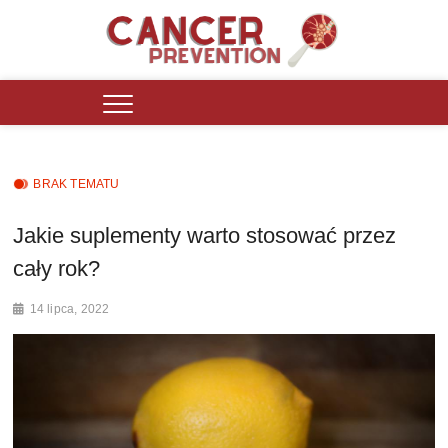
Skip
to
content
Cancer Prevention Polska
PORTAL INFORMACYJNY DZIAŁAJĄCY OD 2016 ROKU DLA OSÓB
ZMAGAJĄCYCH SIĘ Z PROBLEMAMI ZDROWOTNYMI.
BRAK TEMATU
Jakie suplementy warto stosować przez
cały rok?
14 lipca, 2022