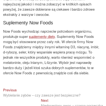
najwyższej jakości i można zobaczyć w krótkich opisach
powyżej, że zawsze dobierane są ciekawe i bardzo zdrowe
ekstrakty z warzyw i owoców.
Suplementy Now Foods
Now Foods wychodząc naprzeciw potrzebom organizmu,
produkuje super
suplementy diety
. Suplementy Now Foods
mogą być stosowane przez cały rok. W ofercie firmy Now
Foods znajdziemy między innymi witaminę D3, niacynę, imbir,
d-rybozę, seler, który wspaniale wspiera pracę mózgu. To
jednak nie wszystkie produkty, warto również wspomnieć o
melatoninie, oleju lnianym, L-lizynie. Wybór jest naprawdę
bardzo duży i jeżeli ktoś szuka dobrych suplementów, to w
ofercie Now Foods z pewnością znajdzie coś dla siebie.
Previous
Previous
Nawigacja
post:
Wybielanie zębów – czy zawsze jest bezpieczne?
wpisu
Next
Next
post:
Niedoceniony owoc – czarna porzeczka