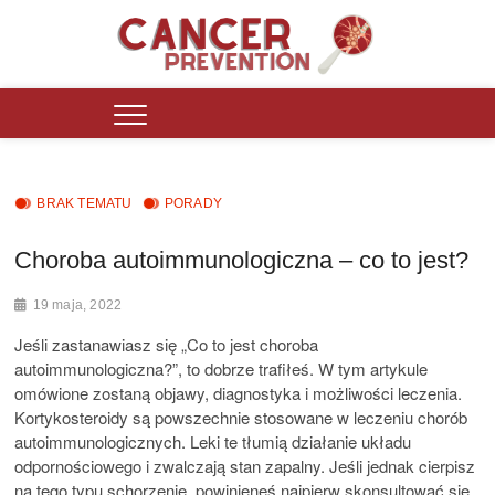
Skip
to
content
Cancer Prevention Polska
PORTAL INFORMACYJNY DZIAŁAJĄCY OD 2016 ROKU DLA OSÓB
ZMAGAJĄCYCH SIĘ Z PROBLEMAMI ZDROWOTNYMI.
BRAK TEMATU
PORADY
Choroba autoimmunologiczna – co to jest?
19 maja, 2022
Jeśli zastanawiasz się „Co to jest choroba
autoimmunologiczna?”, to dobrze trafiłeś. W tym artykule
omówione zostaną objawy, diagnostyka i możliwości leczenia.
Kortykosteroidy są powszechnie stosowane w leczeniu chorób
autoimmunologicznych. Leki te tłumią działanie układu
odpornościowego i zwalczają stan zapalny. Jeśli jednak cierpisz
na tego typu schorzenie, powinieneś najpierw skonsultować się