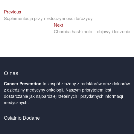
Previous
Previous
Nawigacja
post:
Suplementacja przy niedoczynności tarczycy
wpisu
Next
Next
post:
Choroba hashimoto – objawy i leczenie
O nas
Cancer Prevention
to zespół złożony z redaktorów oraz doktorów
z dziedziny medycyny onkologii. Naszym priorytetem jest
dostarczanie jak najbardziej rzetelnych i przydatnych informacji
medycznych.
Ostatnio Dodane