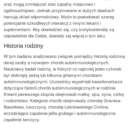
oraz mogą zmniejszać stan zapalny miejscowo i
ogólnoustrojowo. Jednak przyjmowane w dużych dawkach
hamują układ odpornościowy. Może to powodować szereg
potencjalnie szkodliwych interakcji z innymi lekami i
suplementami. Aby dowiedzieć się, czy kortykosteroidy są
odpowiednie dla Ciebie, dowiedz się więcej o tym leku.
Historia rodziny
W tym badaniu analizowano związek pomiędzy historią rodzinną
danej osoby a rozwojem chorób autoimmunologicznych.
Naukowcy badali rodziny, w których co najmniej jeden członek
był dotknięty jedną lub kilkoma głównymi chorobami
autoimmunologicznymi. Uczestnicy wypełniali kwestionariusze
dotyczące historii chorób autoimmunologicznych w rodzinie.
Krewni pierwszego stopnia obejmowali matkę, ojca, syna, córkę
i rodzeństwo. Kategorie chorób obejmowały chorobę Gravesa-
Basedowa, łuszczycę, chorobę Leśniowskiego-Crohna,
wrzodziejące zapalenie jelita grubego i autoimmunologiczne
zapalenie tarczycy.