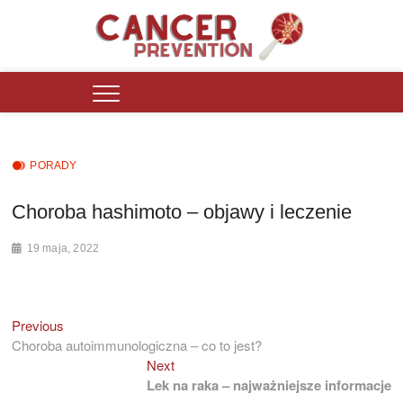
Skip
to
content
Cancer Prevention Polska
PORTAL INFORMACYJNY DZIAŁAJĄCY OD 2016 ROKU DLA OSÓB
ZMAGAJĄCYCH SIĘ Z PROBLEMAMI ZDROWOTNYMI.
PORADY
Choroba hashimoto – objawy i leczenie
19 maja, 2022
Previous
Previous
Nawigacja
post:
Choroba autoimmunologiczna – co to jest?
wpisu
Next
Next
post:
Lek na raka – najważniejsze informacje