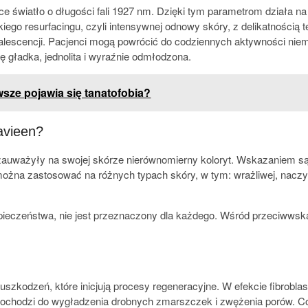
ce światło o długości fali 1927 nm. Dzięki tym parametrom działa n
iego resurfacingu, czyli intensywnej odnowy skóry, z delikatnością t
onwalescencji. Pacjenci mogą powrócić do codziennych aktywności nie
się gładka, jednolita i wyraźnie odmłodzona.
wsze pojawia się tanatofobia?
avieen?
ważyły na swojej skórze nierównomierny koloryt. Wskazaniem są tak
 można zastosować na różnych typach skóry, w tym: wrażliwej, nacz
pieczeństwa, nie jest przeznaczony dla każdego. Wśród przeciwwsk
uszkodzeń, które inicjują procesy regeneracyjne. W efekcie fibrobl
. Dochodzi do wygładzenia drobnych zmarszczek i zwężenia porów. Co 