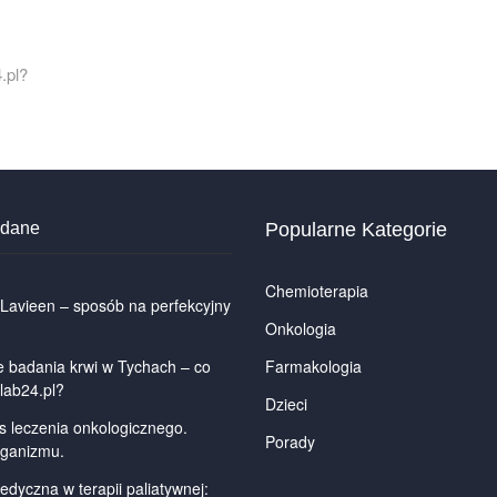
.pl?
odane
Popularne Kategorie
Chemioterapia
 Lavieen – sposób na perfekcyjny
Onkologia
badania krwi w Tychach – co
Farmakologia
lab24.pl?
Dzieci
s leczenia onkologicznego.
Porady
rganizmu.
dyczna w terapii paliatywnej: