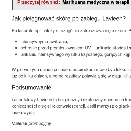
Przeczytaj również:
Marihuana medyczna w terapii p
Jak pielęgnować skórę po zabiegu Lavieen?
Po laseroterapii należy szczególnie zatroszczyć się o skórę.
intensywnym nawilżaniu,
ochronie przed promieniowaniem UV – unikanie słońca i s
unikaniu intensywnego wysiłku fizycznego, gorących kąpiel
W pierwszych dniach po laseroterapii skóra może być lekko z
już po kilku dniach, a pełne rezultaty pojawiają się w ciągu k
Podsumowanie
Laser tulowy Lavieen to bezpieczny i skuteczny sposób na ko
konieczności długiej rekonwalescencji. Jeśli marzysz o gładk
laserowych.
Materiał promocyjny