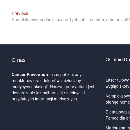
Previous
Previous
Nawigacja
post:
Kompleksowe badania krwi w Tychach – co oferuje homelab24
wpisu
O nas
Ostatnio D
Cancer Prevention
to zespół złożony z
Laser tulowy
redaktorów oraz doktorów z dziedziny
wygląd skóry
medycyny onkologii. Naszym priorytetem jest
dostarczanie jak najbardziej rzetelnych i
Kompleksowe 
przydatnych informacji medycznych.
oferuje home
Dieta podcza
Pomoc dla o
Marihuana me