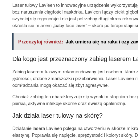
Laser tulowy Lavieen to innowacyjne urządzenie wykorzystują
bez naruszania ciągłości naskórka. Lavieen łączy efekt głębok
szybciej się regeneruje i nie jest potrzebny długi okres rek
określa się mianem „baby face laser” – skóra po terapii staje 
Przeczytaj również:
Jak umiera się na raka i czy za
Dla kogo jest przeznaczony zabieg laserem L
Zabieg laserem tulowym rekomendowany jest osobom, które zau
jędrności, drobne zmarszczki i przebarwienia. Laser Lavieen
odmładzania mogą okazać się zbyt agresywne.
Chociaż zabieg ten charakteryzuje się wysokim stopniem bez
piersią, aktywne infekcje skórne oraz świeżą opaleniznę.
Jak działa laser tulowy na skórę?
Działanie lasera Lavieen polega na utworzeniu w skórze mikro
elastynę. Poprawia się napięcie, sprężystość i koloryt skóry