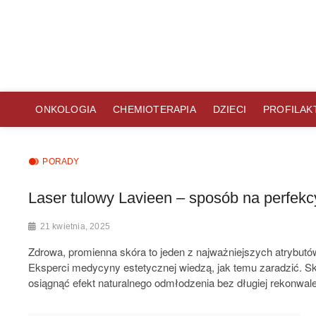
Skip
to
content
Cancer Prevention Pols
PORTAL INFORMACYJNY DZIAŁAJĄCY OD 2016 ROKU DLA OSÓ
ONKOLOGIA
CHEMIOTERAPIA
DZIECI
PROFILAK
PORADY
Laser tulowy Lavieen – sposób na perfekc
21 kwietnia, 2025
Zdrowa, promienna skóra to jeden z najważniejszych atrybutów 
Eksperci medycyny estetycznej wiedzą, jak temu zaradzić. S
osiągnąć efekt naturalnego odmłodzenia bez długiej rekonwale