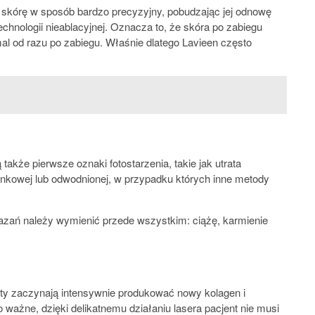
a skórę w sposób bardzo precyzyjny, pobudzając jej odnowę
echnologii nieablacyjnej. Oznacza to, że skóra po zabiegu
mal od razu po zabiegu. Właśnie dlatego Lavieen często
że pierwsze oznaki fotostarzenia, takie jak utrata
ynkowej lub odwodnionej, w przypadku których inne metody
azań należy wymienić przede wszystkim: ciążę, karmienie
asty zaczynają intensywnie produkować nowy kolagen i
ważne, dzięki delikatnemu działaniu lasera pacjent nie musi