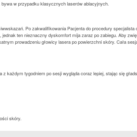
jak bywa w przypadku klasycznych laserów ablacyjnych.
ciwwskazań. Po zakwalifikowania Pacjenta do procedury specjalista
e, jednak ten nieznaczny dyskomfort mija zaraz po zabiegu. Aby z
katnym prowadzeniu głowicy lasera po powierzchni skóry. Cała sesj
ra z każdym tygodniem po sesji wygląda coraz lepiej, stając się gład
ości skóry.