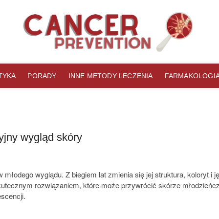
ka
B ZMAGAJĄCYCH SIĘ Z PROBLEMAMI ZDROWOTNYMI.
TYKA
PORADY
INNE METODY LECZENIA
FARMAKOLOGI
yjny wygląd skóry
młodego wyglądu. Z biegiem lat zmienia się jej struktura, koloryt i
kutecznym rozwiązaniem, które może przywrócić skórze młodzieńczy
scencji.