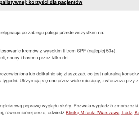
aliatywnej: korzyści dla pacjentów
 Pielęgnacja po zabiegu polega przede wszystkim na:
tosowanie kremów z wysokim filtrem SPF (najlepiej 50+),
i, sauny i basenu przez kilka dni.
aczerwieniona lub delikatnie się złuszczać, co jest naturalną kons
ilku tygodni. Utrzymują się one przez wiele miesięcy, zwłaszcza przy 
mpleksową poprawę wyglądu skóry. Pozwala wygładzić zmarszczki, r
iej, równomiernej cerze, odwiedź
Klinikę Miracki (Warszawa, Łódź, K