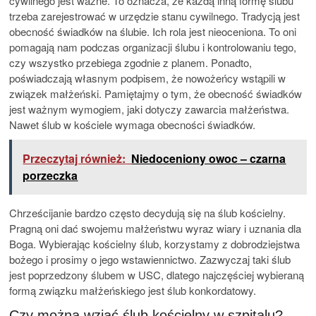
cywilnego jest ważne. To oznacza, że każdą inną formę ślubu
trzeba zarejestrować w urzędzie stanu cywilnego. Tradycją jest
obecność świadków na ślubie. Ich rola jest nieoceniona. To oni
pomagają nam podczas organizacji ślubu i kontrolowaniu tego,
czy wszystko przebiega zgodnie z planem. Ponadto,
poświadczają własnym podpisem, że nowożeńcy wstąpili w
związek małżeński. Pamiętajmy o tym, że obecność świadków
jest ważnym wymogiem, jaki dotyczy zawarcia małżeństwa.
Nawet ślub w kościele wymaga obecności świadków.
Przeczytaj również:
Niedoceniony owoc – czarna
porzeczka
Chrześcijanie bardzo często decydują się na ślub kościelny.
Pragną oni dać swojemu małżeństwu wyraz wiary i uznania dla
Boga. Wybierając kościelny ślub, korzystamy z dobrodziejstwa
bożego i prosimy o jego wstawiennictwo. Zazwyczaj taki ślub
jest poprzedzony ślubem w USC, dlatego najczęściej wybieraną
formą związku małżeńskiego jest ślub konkordatowy.
Czy można wziąć ślub kościelny w szpitalu?