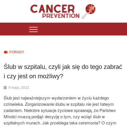
Skip
to
content
Cancer Prevention Polska
PORTAL INFORMACYJNY DZIAŁAJĄCY OD 2016 ROKU DLA OSÓB
ZMAGAJĄCYCH SIĘ Z PROBLEMAMI ZDROWOTNYMI.
PORADY
Ślub w szpitalu, czyli jak się do tego zabrać
i czy jest on możliwy?
9 maja, 2022
Ślub jest najważniejszym wydarzeniem w życiu każdego
człowieka. Zorganizowanie ślubu w szpitalu nie jest łatwym
zadaniem. Niektóre sytuacje życiowe sprawiają, że Państwo
Młodzi muszą podjąć decyzję o tym, czy wziąć ślub w
szpitalnych murach. Jak przebiega taka ceremonia? O czym