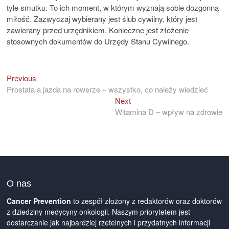
tyle smutku. To ich moment, w którym wyznają sobie dozgonną
miłość. Zazwyczaj wybierany jest ślub cywilny, który jest
zawierany przed urzędnikiem. Konieczne jest złożenie
stosownych dokumentów do Urzędy Stanu Cywilnego.
Previous
Previous
Nawigacja
post:
Prostata a jazda na rowerze – wszystko, co należy wiedzieć
wpisu
Next
Next
post:
Witamina D – wpływ na zdrowie
O nas
Cancer Prevention
to zespół złożony z redaktorów oraz doktorów
z dziedziny medycyny onkologii. Naszym priorytetem jest
dostarczanie jak najbardziej rzetelnych i przydatnych informacji