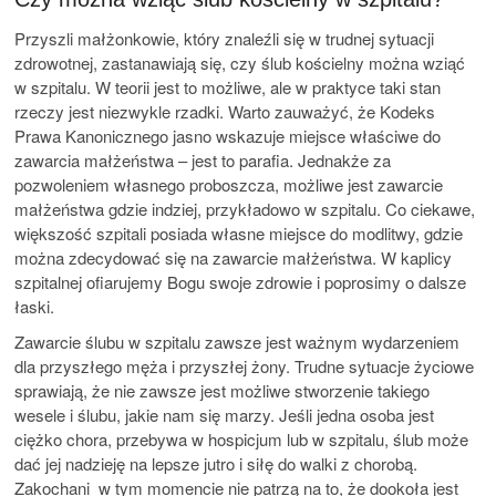
Przyszli małżonkowie, który znaleźli się w trudnej sytuacji
zdrowotnej, zastanawiają się, czy ślub kościelny można wziąć
w szpitalu. W teorii jest to możliwe, ale w praktyce taki stan
rzeczy jest niezwykle rzadki. Warto zauważyć, że Kodeks
Prawa Kanonicznego jasno wskazuje miejsce właściwe do
zawarcia małżeństwa – jest to parafia. Jednakże za
pozwoleniem własnego proboszcza, możliwe jest zawarcie
małżeństwa gdzie indziej, przykładowo w szpitalu. Co ciekawe,
większość szpitali posiada własne miejsce do modlitwy, gdzie
można zdecydować się na zawarcie małżeństwa. W kaplicy
szpitalnej ofiarujemy Bogu swoje zdrowie i poprosimy o dalsze
łaski.
Zawarcie ślubu w szpitalu zawsze jest ważnym wydarzeniem
dla przyszłego męża i przyszłej żony. Trudne sytuacje życiowe
sprawiają, że nie zawsze jest możliwe stworzenie takiego
wesele i ślubu, jakie nam się marzy. Jeśli jedna osoba jest
ciężko chora, przebywa w hospicjum lub w szpitalu, ślub może
dać jej nadzieję na lepsze jutro i siłę do walki z chorobą.
Zakochani w tym momencie nie patrzą na to, że dookoła jest