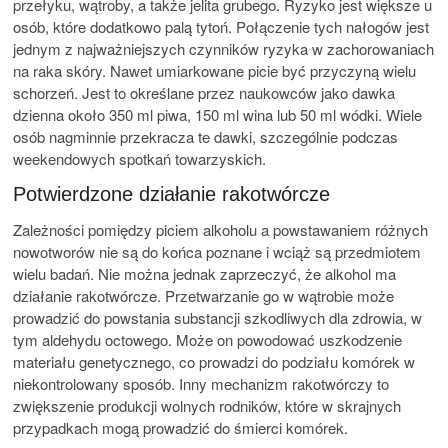
przełyku, wątroby, a także jelita grubego. Ryzyko jest większe u
osób, które dodatkowo palą tytoń. Połączenie tych nałogów jest
jednym z najważniejszych czynników ryzyka w zachorowaniach
na raka skóry. Nawet umiarkowane picie być przyczyną wielu
schorzeń. Jest to określane przez naukowców jako dawka
dzienna około 350 ml piwa, 150 ml wina lub 50 ml wódki. Wiele
osób nagminnie przekracza te dawki, szczególnie podczas
weekendowych spotkań towarzyskich.
Potwierdzone działanie rakotwórcze
Zależności pomiędzy piciem alkoholu a powstawaniem różnych
nowotworów nie są do końca poznane i wciąż są przedmiotem
wielu badań. Nie można jednak zaprzeczyć, że alkohol ma
działanie rakotwórcze. Przetwarzanie go w wątrobie może
prowadzić do powstania substancji szkodliwych dla zdrowia, w
tym aldehydu octowego. Może on powodować uszkodzenie
materiału genetycznego, co prowadzi do podziału komórek w
niekontrolowany sposób. Inny mechanizm rakotwórczy to
zwiększenie produkcji wolnych rodników, które w skrajnych
przypadkach mogą prowadzić do śmierci komórek.