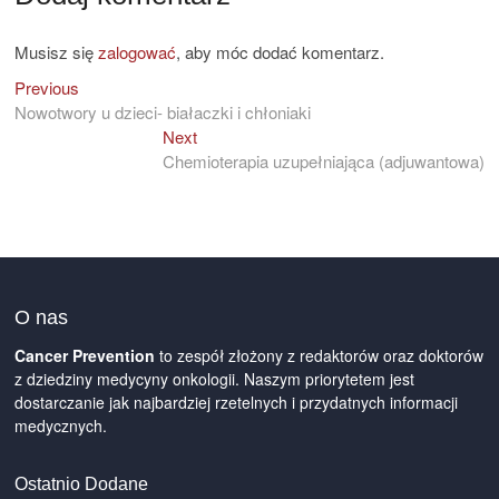
Musisz się
zalogować
, aby móc dodać komentarz.
Previous
Previous
Nawigacja
post:
Nowotwory u dzieci- białaczki i chłoniaki
wpisu
Next
Next
post:
Chemioterapia uzupełniająca (adjuwantowa)
O nas
Cancer Prevention
to zespół złożony z redaktorów oraz doktorów
z dziedziny medycyny onkologii. Naszym priorytetem jest
dostarczanie jak najbardziej rzetelnych i przydatnych informacji
medycznych.
Ostatnio Dodane