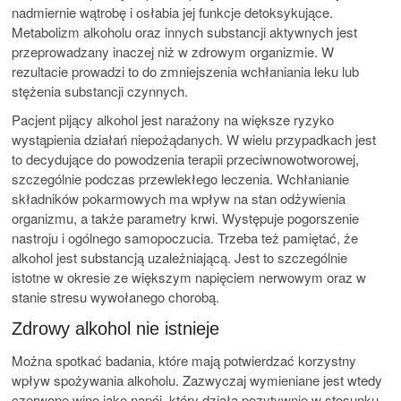
nadmiernie wątrobę i osłabia jej funkcje detoksykujące.
Metabolizm alkoholu oraz innych substancji aktywnych jest
przeprowadzany inaczej niż w zdrowym organizmie. W
rezultacie prowadzi to do zmniejszenia wchłaniania leku lub
stężenia substancji czynnych.
Pacjent pijący alkohol jest narażony na większe ryzyko
wystąpienia działań niepożądanych. W wielu przypadkach jest
to decydujące do powodzenia terapii przeciwnowotworowej,
szczególnie podczas przewlekłego leczenia. Wchłanianie
składników pokarmowych ma wpływ na stan odżywienia
organizmu, a także parametry krwi. Występuje pogorszenie
nastroju i ogólnego samopoczucia. Trzeba też pamiętać, że
alkohol jest substancją uzależniającą. Jest to szczególnie
istotne w okresie ze większym napięciem nerwowym oraz w
stanie stresu wywołanego chorobą.
Zdrowy alkohol nie istnieje
Można spotkać badania, które mają potwierdzać korzystny
wpływ spożywania alkoholu. Zazwyczaj wymieniane jest wtedy
czerwone wino jako napój, który działa pozytywnie w stosunku