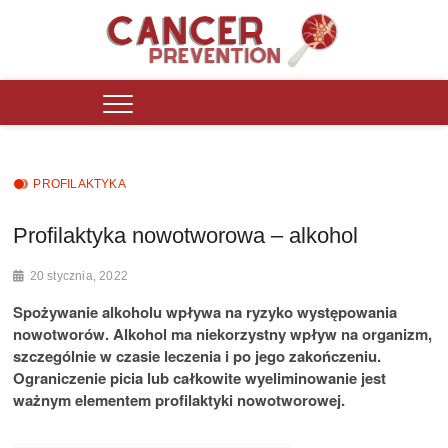
Skip
to
content
Cancer Prevention Polska
PORTAL INFORMACYJNY DZIAŁAJĄCY OD 2016 ROKU DLA OSÓB
ZMAGAJĄCYCH SIĘ Z PROBLEMAMI ZDROWOTNYMI.
PROFILAKTYKA
Profilaktyka nowotworowa – alkohol
20 stycznia, 2022
Spożywanie alkoholu wpływa na ryzyko występowania
nowotworów. Alkohol ma niekorzystny wpływ na organizm,
szczególnie w czasie leczenia i po jego zakończeniu.
Ograniczenie picia lub całkowite wyeliminowanie jest
ważnym elementem profilaktyki nowotworowej.