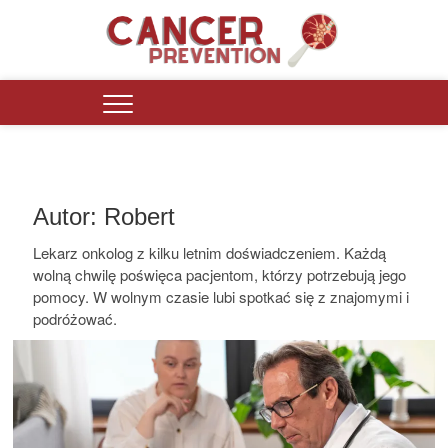
Skip
to
content
Cancer Prevention Polska
PORTAL INFORMACYJNY DZIAŁAJĄCY OD 2016 ROKU DLA OSÓB
ZMAGAJĄCYCH SIĘ Z PROBLEMAMI ZDROWOTNYMI.
Autor:
Robert
Lekarz onkolog z kilku letnim doświadczeniem. Każdą
wolną chwilę poświęca pacjentom, którzy potrzebują jego
pomocy. W wolnym czasie lubi spotkać się z znajomymi i
podróżować.