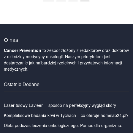
MINUT
page
wpisów
–
JAK
UZYSKAĆ
RECEPTĘ
ONLINE
W
KILKA
O nas
CHWIL?
Cancer Prevention
to zespół złożony z redaktorów oraz doktorów
z dziedziny medycyny onkologii. Naszym priorytetem jest
dostarczanie jak najbardziej rzetelnych i przydatnych informacji
medycznych.
Ostatnio Dodane
Laser tulowy Lavieen – sposób na perfekcyjny wygląd skóry
Kompleksowe badania krwi w Tychach – co oferuje homelab24.pl?
Dieta podczas leczenia onkologicznego. Pomoc dla organizmu.