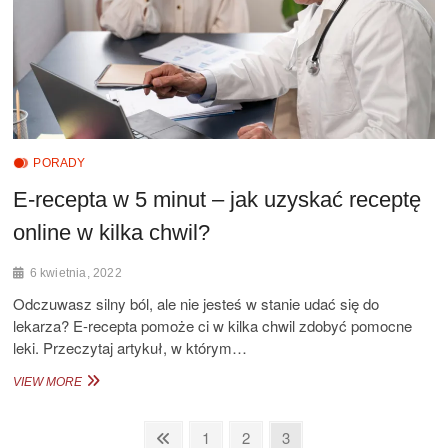
PORADY
E-recepta w 5 minut – jak uzyskać receptę
online w kilka chwil?
6 kwietnia, 2022
Odczuwasz silny ból, ale nie jesteś w stanie udać się do
lekarza? E-recepta pomoże ci w kilka chwil zdobyć pomocne
leki. Przeczytaj artykuł, w którym…
E-
VIEW MORE
RECEPTA
W
Stronicowanie
5
Previous
Page
Page
Page
1
2
3